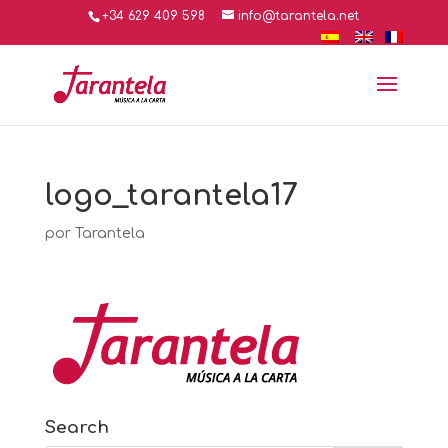
+34 629 409 598
info@tarantela.net
logo_tarantela17
por
Tarantela
Search